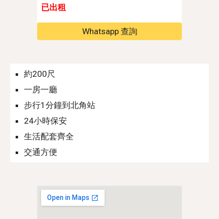
已出租
Whatsapp 查詢
約2
0
0尺
一房一廳
步行
1
分鐘到北角站
24小時保安
生活配套齊全
交通方便