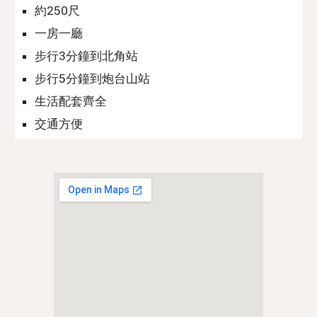
約2
5
0尺
一房一廳
步行3分鐘到北角站
步行
5
分鐘到
炮台山
站
生活配套齊全
交通方
便