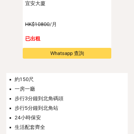
宜安大廈
HK$1
0
800
/月
已出租
Whatsapp 查詢
約150尺
一房一廳
步行
3
分鐘到北角
碼頭
步行5分鐘到北角站
24小時保安
生活配套齊全