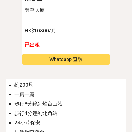
豐華大廈
HK$10800
/月
已出租
Whatsapp 查詢
約200尺
一房一廳
步行
3
分鐘到
炮台山
站
步行
4
分鐘到北角站
24小時保安