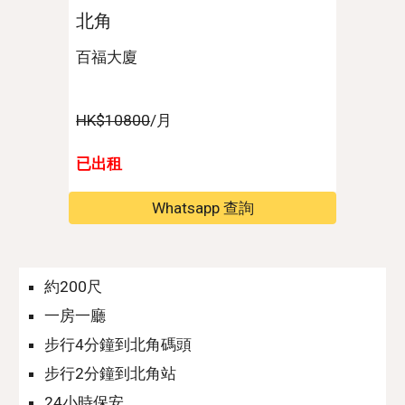
北角
百福大廈
HK$10800
/月
已出租
Whatsapp 查詢
約
20
0尺
一房一廳
步行
4
分鐘到北角碼頭
步行
2
分鐘到北角站
24小時保安