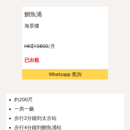
鰂魚涌
海景樓
HK$10800
/月
已出租
Whatsapp 查詢
約200尺
一房一廳
步行
2
分鐘到
太古站
步行
4
分鐘到
鰂魚涌
站