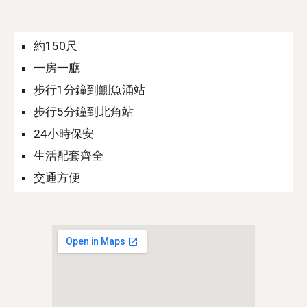
約150尺
一房一廳
步行
1
分鐘到
鰂魚涌
站
步行
5
分鐘到北角站
24小時保安
生活配套齊全
交通方便