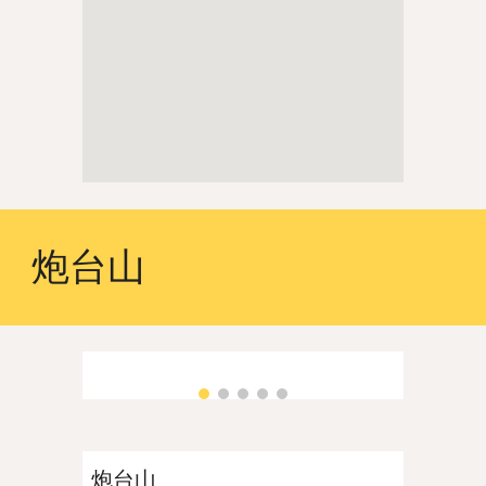
炮台山
炮台山