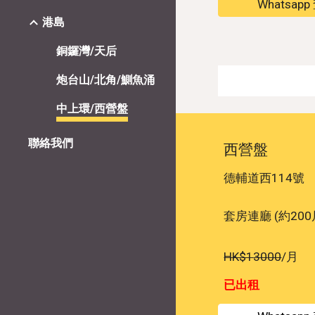
Whatsap
港島
銅鑼灣/天后
炮台山/北角/鰂魚涌
中上環/西營盤
聯絡我們
西營盤
德輔道西114號
套
房
連
廳 (約
2
00
HK$1
30
00
/月
已出租