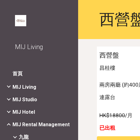
Sk
西營
MIJ Living
西營盤
昌桂樓
首頁
兩
房
兩
廳 (約400
MIJ Living
連露
台
MIJ Studio
MIJ Hotel
HK$
188
00
/月
MIJ Rental Management
已出租
九龍