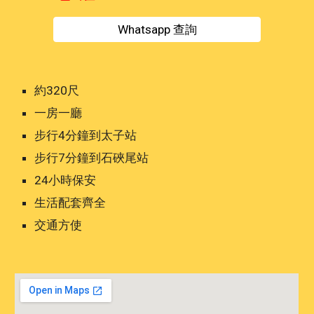
Whatsapp 查詢
約
32
0尺
一房一廳
步行4分鐘到太子站
步行7分鐘到石硤尾站
24小時保安
生活配套齊全
交通方使