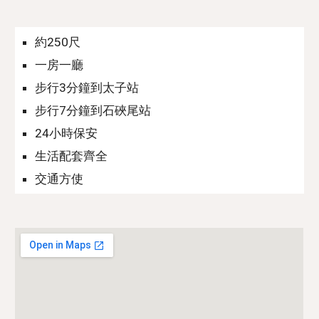
約
25
0尺
一房一廳
步行
3
分鐘到
太子
站
步行
7
分鐘到
石硤尾
站
24小時保安
生活配套齊全
交通方使