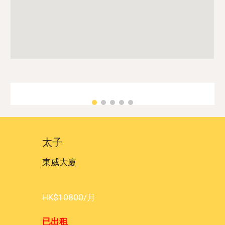
太子
東威大廈
HK$
10
800
/月
已出租