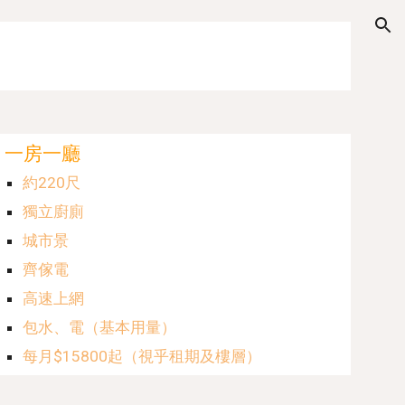
ion
一房一廳
約2
20
尺
獨立廚廁
城市景
齊傢電
高速上網
包水、電（基本用量）
每月$1
5
800起（視乎租期及樓層）