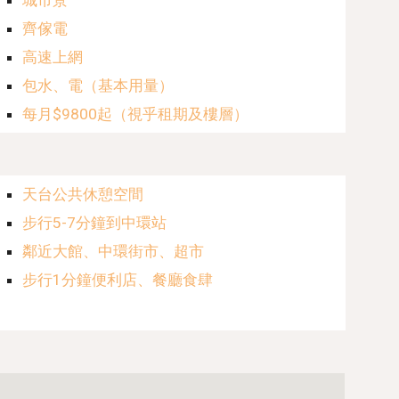
城市景
齊傢電
高速上網
包水、電（基本用量）
每月$
9
800起（視乎租期及樓層）
天台公共休憩空間
步行
5-7分鐘到中環站
鄰近大館、中環街市、超市
步行1分鐘便利店、餐廳食肆