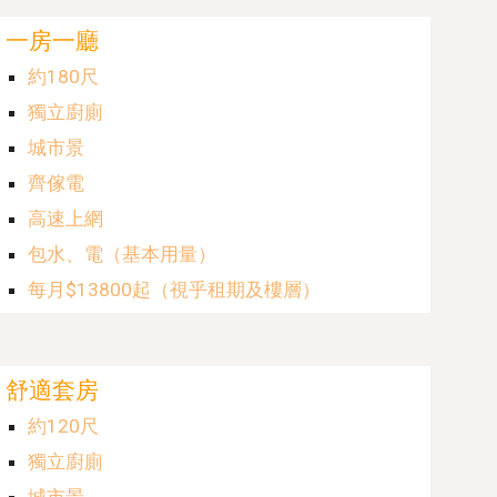
一
房
一
廳
約
180
尺
獨立廚廁
城市景
齊傢電
高速上網
包水、電（基本用量）
每月$1
3800
起（視乎租期及樓層）
舒適
套
房
約
120
尺
獨立廚廁