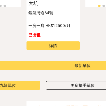
大坑
銅鑼灣道64號
一房一廳
HK$12500
/月
已出租
詳情
最新單位
九龍單位
更多搶手單位