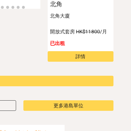
北角
北角大廈
開放式套房
HK$1
18
00
/月
已出租
詳情
更多港島單位