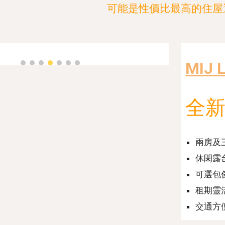
可能是性價比最高的住屋
MIJ
全
兩房及
休閑露
可選包
租期靈
交通方