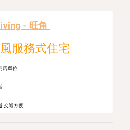
Living - 旺角
代風
服務式住宅
兩
房單位
活
越 交通方便