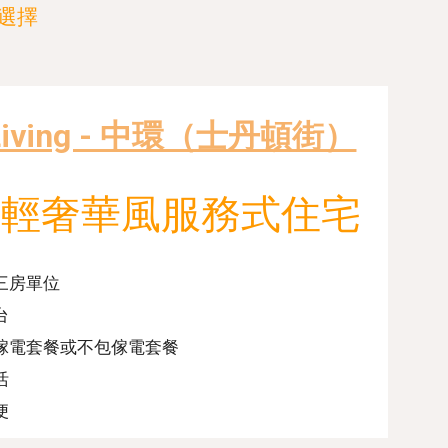
選擇
 Living - 中環（士丹頓街）
新
輕奢華風服務式住宅
三房單位
台
傢電套餐或不包傢電套餐
活
便