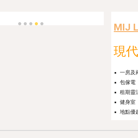
MIJ 
現
一
房及
包
傢電
租期靈
健身室
地點優