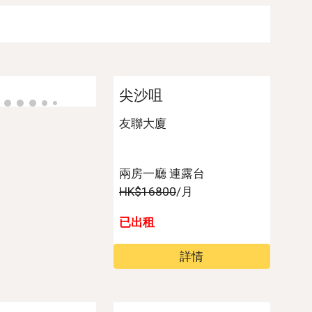
尖沙咀
友聯大廈
兩房一廳 連露台
HK$1
6
800
/月
已出租
詳情