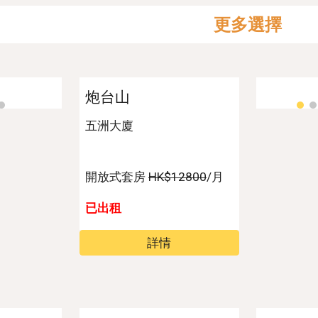
更多選擇
炮台山
五洲大廈
開放式套房
HK$12800
/月
已出租
詳情