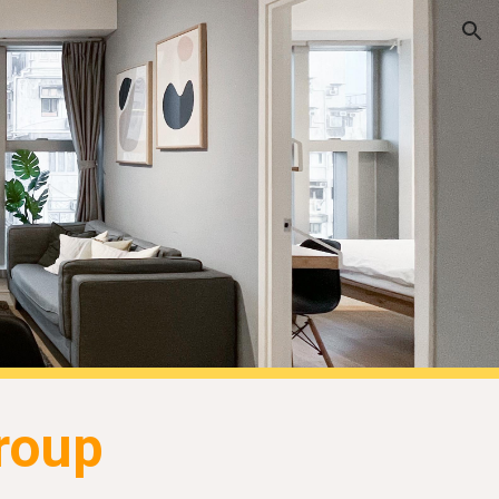
ion
roup